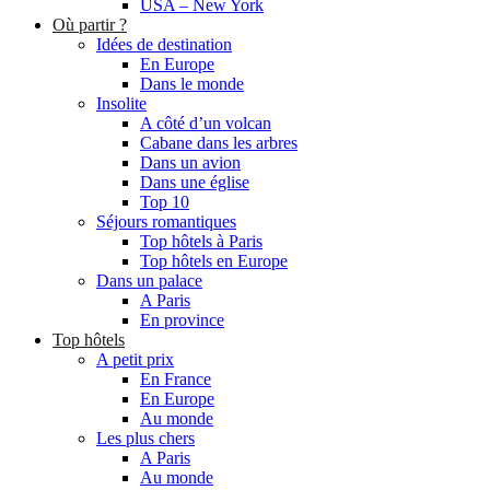
USA – New York
Où partir ?
Idées de destination
En Europe
Dans le monde
Insolite
A côté d’un volcan
Cabane dans les arbres
Dans un avion
Dans une église
Top 10
Séjours romantiques
Top hôtels à Paris
Top hôtels en Europe
Dans un palace
A Paris
En province
Top hôtels
A petit prix
En France
En Europe
Au monde
Les plus chers
A Paris
Au monde