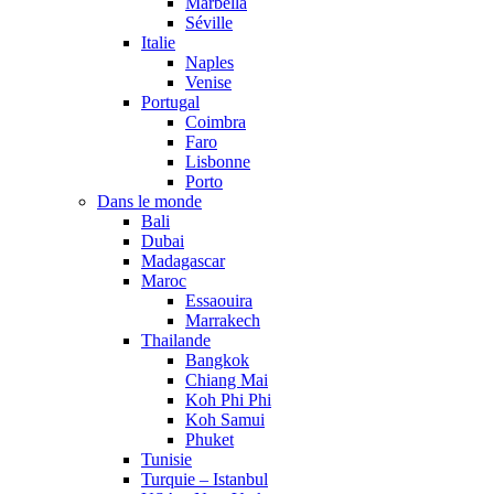
Marbella
Séville
Italie
Naples
Venise
Portugal
Coimbra
Faro
Lisbonne
Porto
Dans le monde
Bali
Dubai
Madagascar
Maroc
Essaouira
Marrakech
Thailande
Bangkok
Chiang Mai
Koh Phi Phi
Koh Samui
Phuket
Tunisie
Turquie – Istanbul