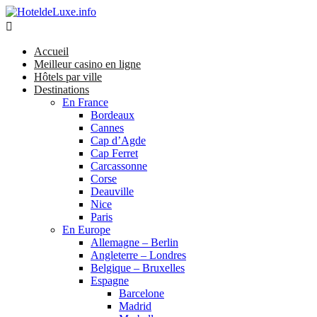

Accueil
Meilleur casino en ligne
Hôtels par ville
Destinations
En France
Bordeaux
Cannes
Cap d’Agde
Cap Ferret
Carcassonne
Corse
Deauville
Nice
Paris
En Europe
Allemagne – Berlin
Angleterre – Londres
Belgique – Bruxelles
Espagne
Barcelone
Madrid