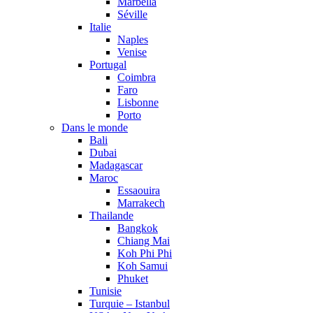
Marbella
Séville
Italie
Naples
Venise
Portugal
Coimbra
Faro
Lisbonne
Porto
Dans le monde
Bali
Dubai
Madagascar
Maroc
Essaouira
Marrakech
Thailande
Bangkok
Chiang Mai
Koh Phi Phi
Koh Samui
Phuket
Tunisie
Turquie – Istanbul