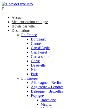

Accueil
Meilleur casino en ligne
Hôtels par ville
Destinations
En France
Bordeaux
Cannes
Cap d’Agde
Cap Ferret
Carcassonne
Corse
Deauville
Nice
Paris
En Europe
Allemagne – Berlin
Angleterre – Londres
Belgique – Bruxelles
Espagne
Barcelone
Madrid