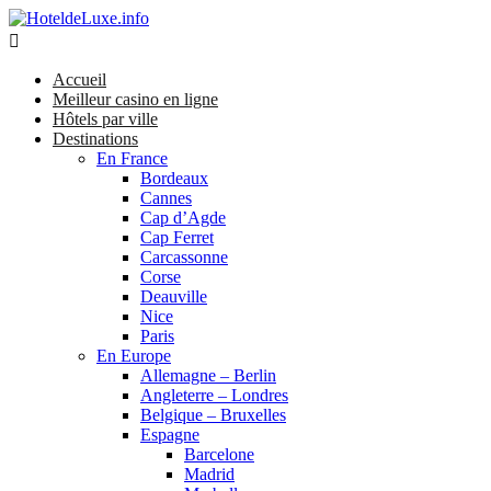

Accueil
Meilleur casino en ligne
Hôtels par ville
Destinations
En France
Bordeaux
Cannes
Cap d’Agde
Cap Ferret
Carcassonne
Corse
Deauville
Nice
Paris
En Europe
Allemagne – Berlin
Angleterre – Londres
Belgique – Bruxelles
Espagne
Barcelone
Madrid