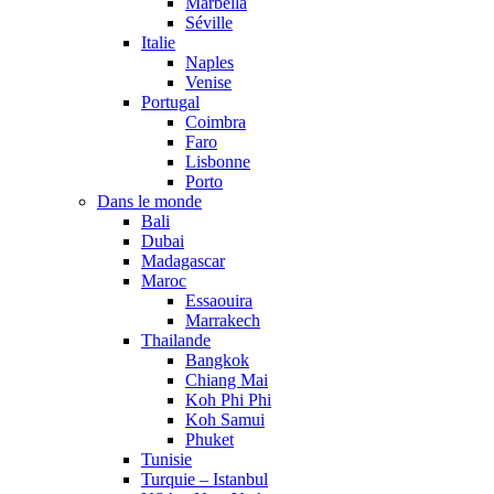
Marbella
Séville
Italie
Naples
Venise
Portugal
Coimbra
Faro
Lisbonne
Porto
Dans le monde
Bali
Dubai
Madagascar
Maroc
Essaouira
Marrakech
Thailande
Bangkok
Chiang Mai
Koh Phi Phi
Koh Samui
Phuket
Tunisie
Turquie – Istanbul