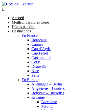

Accueil
Meilleur casino en ligne
Hôtels par ville
Destinations
En France
Bordeaux
Cannes
Cap d’Agde
Cap Ferret
Carcassonne
Corse
Deauville
Nice
Paris
En Europe
Allemagne – Berlin
Angleterre – Londres
Belgique – Bruxelles
Espagne
Barcelone
Madrid