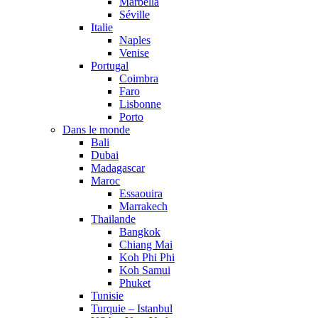
Marbella
Séville
Italie
Naples
Venise
Portugal
Coimbra
Faro
Lisbonne
Porto
Dans le monde
Bali
Dubai
Madagascar
Maroc
Essaouira
Marrakech
Thailande
Bangkok
Chiang Mai
Koh Phi Phi
Koh Samui
Phuket
Tunisie
Turquie – Istanbul